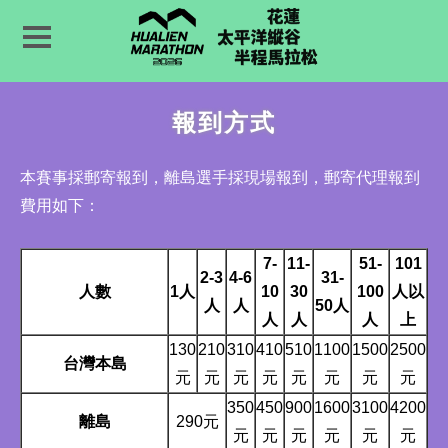
報到方式
本賽事採郵寄報到，離島選手採現場報到，郵寄代理報到
費用如下：
7-
11-
51-
101
2-3
4-6
31-
人數
1人
10
30
100
人以
人
人
50人
人
人
人
上
130
210
310
410
510
1100
1500
2500
台灣本島
元
元
元
元
元
元
元
元
350
450
900
1600
3100
4200
離島
290元
元
元
元
元
元
元