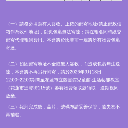
（一）請務必填寫有人簽收、正確的郵寄地址(禁止郵政信
箱作為收件地址)，以免包裹無法寄達；請在報名同時繳交
郵寄代理報到費用。本會將於比賽前一週將所有物資包裹
寄達。
（二）如因郵寄地址不全或無人簽收，而造成包裹無法送
達，本會將不再另行補寄，請於2026年9月18日
12:00~22:00期間至花蓮市立圖書館兒童館-生活藝能教室
（花蓮市進豐街115號）參賽物資領取處領取，逾期視同
放棄。
（三）報到完成後，晶片、號碼布請妥善保管，遺失恕不
再補發。