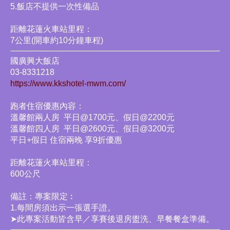
5.飯店不提供一次性備品
距離花蓮火車站里程：
7公里(開車約10分鐘車程)
國廣興大飯店
03-8331218
https://www.kkshotel-mwm.com/
跑者住宿優惠內容：
溫馨館兩人房 平日@1700元、假日@2200元
溫馨館四人房 平日@2600元、假日@3200元
平日+假日 住宿兩晚 享9折優惠
距離花蓮火車站里程：
600公尺
備註：專案限定︰
1.每間房須出示一張選手證。
➤此專案活動皆含早／享賽後退房盥洗、早餐餐盒準備。