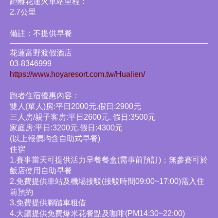
距離花蓮火車站里程：
2.7公里
備註：不提供早餐
花蓮富野渡假酒店
03-8346999
https://www.hoyaresort.com.tw/Hualien/
跑者住宿優惠內容：
雙人(單人)房:平日2000元.假日:2900元
三人房/親子客房:平日2600元. 假日:3500元
家庭房:平日:3200元.假日:4300元
(以上報價均含自助式早餐)
住宿
1.賽事當天可提供活力早餐餐盒(需事前預訂)；無參賽可於
飯店使用自助早餐
2.免費提供車站及機場接駁(接駁時間09:00~17:00)需入住
前預約
3.免費提供腳踏車租借
4.大廳提供免費爆米花餐點及咖啡(PM14:30~22:00)