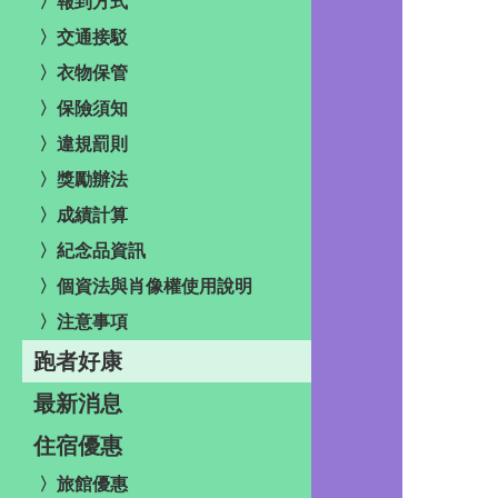
〉報到方式
〉交通接駁
〉衣物保管
〉保險須知
〉違規罰則
〉獎勵辦法
〉成績計算
〉紀念品資訊
〉個資法與肖像權使用說明
〉注意事項
跑者好康
最新消息
住宿優惠
〉旅館優惠